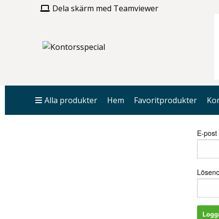
Dela skärm med Teamviewer
Alla produkter
Hem
Favoritprodukter
Kon
Logga
E-post
Lösen
Logg