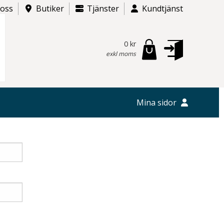
 oss
Butiker
Tjänster
Kundtjänst
0 kr
exkl moms
Mina sidor