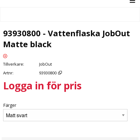
93930800 - Vattenflaska JobOut
Matte black
Tillverkare
JobOut
Artnr
93930800
Logga in för pris
Lägg 
Färger