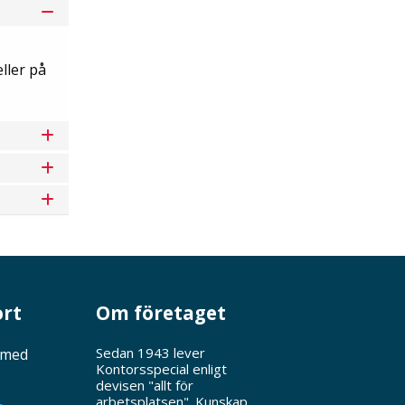
ller på
ort
Om företaget
Sedan 1943 lever
 med
Kontorsspecial enligt
devisen "allt för
arbetsplatsen". Kunskap,