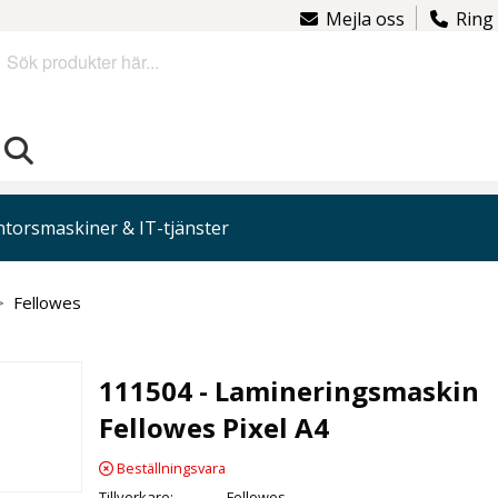
Mejla oss
Ring
Sök
torsmaskiner & IT-tjänster
Fellowes
111504 - Lamineringsmaskin
Fellowes Pixel A4
Beställningsvara
Tillverkare
Fellowes