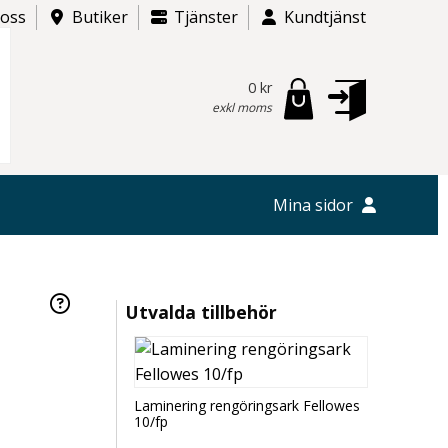
 oss
Butiker
Tjänster
Kundtjänst
0 kr
exkl moms
Mina sidor
Utvalda tillbehör
Laminering rengöringsark Fellowes
10/fp