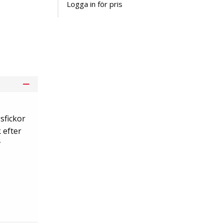
Logga in för pris
Lägg i kundvagn
sfickor
 efter
v