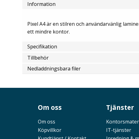
Information
Pixel A4 är en stilren och användarvänlig lamin
ett mindre kontor.
Specifikation
Tillbehör
Nedladdningsbara filer
Om oss
Tjänster
Om oss
Kontorsmater
Köpvillkor
IT-tjänster
Kundtjänst / Kontakt
Inredning & 