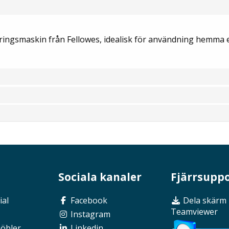
eringsmaskin från Fellowes, idealisk för användning hemma e
Sociala kanaler
Fjärrsupp
ial
Facebook
Dela skärm
Teamviewer
Instagram
möbler
Linkedin