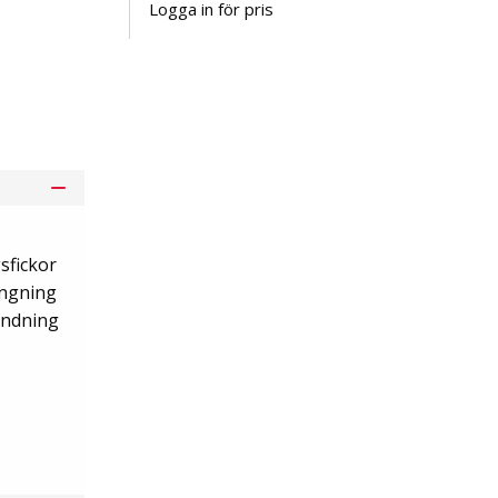
Logga in för pris
Lägg i kundvagn
sfickor
ängning
ändning