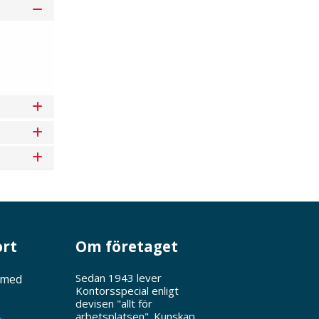
ort
Om företaget
Sedan 1943 lever
 med
Kontorsspecial enligt
devisen "allt för
arbetsplatsen". Kunskap,