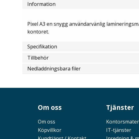
Information
Pixel A3 en snygg användarvänlig lamineringsmas
kontoret.
Specifikation
Tillbehör
Nedladdningsbara filer
Om oss
Tjänster
Om oss
Kontorsmater
Köpvillkor
IT-tjänster
Kundtjänst / Kontakt
Inredning & 