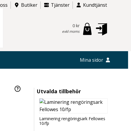
 oss
Butiker
Tjänster
Kundtjänst
0 kr
exkl moms
Mina sidor
Utvalda tillbehör
Laminering rengöringsark Fellowes
10/fp