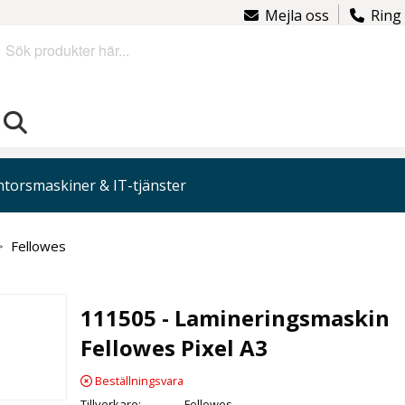
Mejla oss
Ring
Sök
torsmaskiner & IT-tjänster
Fellowes
111505 - Lamineringsmaskin
Fellowes Pixel A3
Beställningsvara
Tillverkare
Fellowes