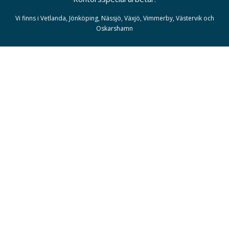
Vi finns i Vetlanda, Jönköping, Nässjö, Växjö, Vimmerby, Västervik och
Oskarshamn