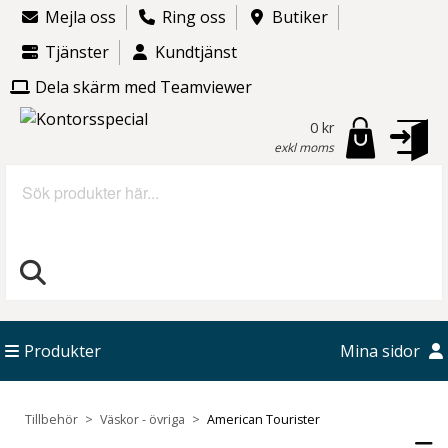
Mejla oss
Ring oss
Butiker
Tjänster
Kundtjänst
Dela skärm med Teamviewer
0 kr
exkl moms
Sök
Produkter
Mina sidor
Tillbehör
Väskor - övriga
American Tourister