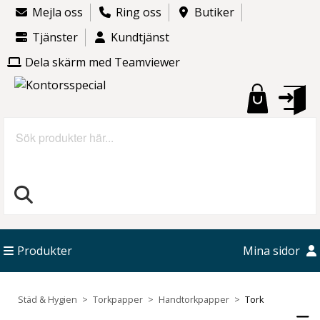
Mejla oss
Ring oss
Butiker
Tjänster
Kundtjänst
Dela skärm med Teamviewer
Sök
Produkter
Mina sidor
Städ & Hygien
Torkpapper
Handtorkpapper
Tork