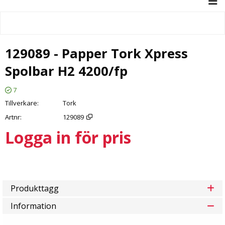
129089 - Papper Tork Xpress
Spolbar H2 4200/fp
7
Tillverkare
Tork
Artnr
129089
Logga in för pris
Lägg 
Produkttagg
Information