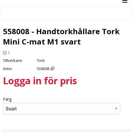
558008 - Handtorkhållare Tork
Mini C-mat M1 svart
1
Tillverkare
Tork
Artnr
558008
Logga in för pris
Lägg 
Färg