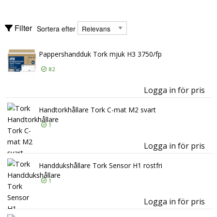
Torkpapper
Rensa alla filter
Handtorkpapper
Sortera efter
Filter
Sortera efter
Visa endast
Handtorkpapper hållare
Visa endast
Hushållspapper
I lager
Pappershandduk Tork mjuk H3 3750/fp
Produkttaggar
Produkttaggar
82
EU Ecolabel
2
Logga in för pris
Pa
FSC
2
Tillverkare
Handtorkhållare Tork C-mat M2 svart
Tillverkare
Tork
11
1
Abena
1
Logga in för pris
Han
Handdukshållare Tork Sensor H1 rostfri
1
Logga in för pris
Han