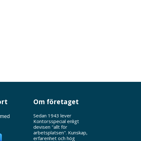
ort
Om företaget
Sedan 1943 lever
 med
Kontorsspecial enligt
devisen "allt för
arbetsplatsen". Kunskap,
erfarenhet och hög