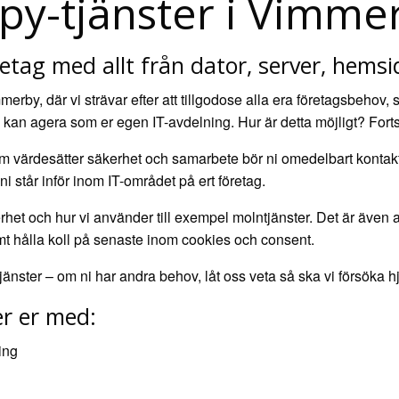
py-tjänster i Vimme
etag med allt från dator, server, hemsida
rby, där vi strävar efter att tillgodose alla era företagsbehov,
an agera som er egen IT-avdelning. Hur är detta möjligt? Fortsät
r som värdesätter säkerhet och samarbete bör ni omedelbart kontak
i står inför inom IT-området på ert företag.
äkerhet och hur vi använder till exempel molntjänster. Det är äve
mt hålla koll på senaste inom cookies och consent.
jänster – om ni har andra behov, låt oss veta så ska vi försöka
er er med:
ing