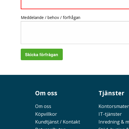
Meddelande / behov / förfrågan
Skicka förfrågan
Om oss
Tjänster
Om oss
Kontorsmater
Köpvillkor
IT-tjänster
Kundtjänst / Kontakt
Inredning & 