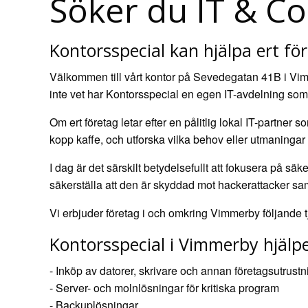
Söker du IT & Co
Kontorsspecial kan hjälpa ert för
Välkommen till vårt kontor på Sevedegatan 41B i Vimme
inte vet har Kontorsspecial en egen IT-avdelning som k
Om ert företag letar efter en pålitlig lokal IT-partne
kopp kaffe, och utforska vilka behov eller utmaningar n
I dag är det särskilt betydelsefullt att fokusera på s
säkerställa att den är skyddad mot hackerattacker sa
Vi erbjuder företag i och omkring Vimmerby följande t
Kontorsspecial i Vimmerby hjälp
- Inköp av datorer, skrivare och annan företagsutrustn
- Server- och molnlösningar för kritiska program
- Backuplösningar