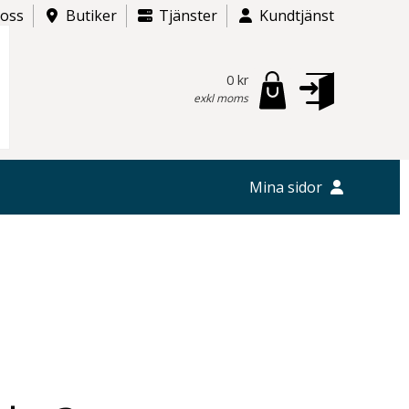
 oss
Butiker
Tjänster
Kundtjänst
0 kr
exkl moms
Mina sidor